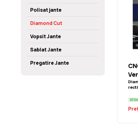
Polisat jante
Diamond Cut
Vopsit Jante
Sablat Jante
Pregatire Jante
CN
Ver
Diam
rect
STO
Preț