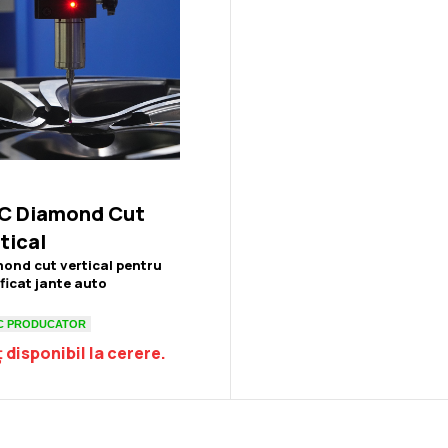
C Diamond Cut
tical
ond cut vertical pentru
ificat jante auto
C PRODUCATOR
 disponibil la cerere.