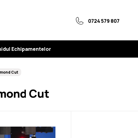
0724 579 807
idul Echipamentelor
amond Cut
mond Cut