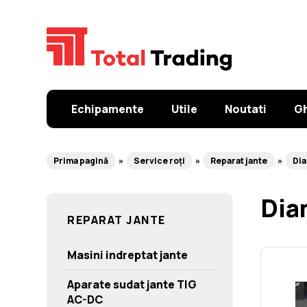
Echipamente
Utile
Noutati
Gh
Prima pagină
Service roți
Reparat jante
Di
Dia
REPARAT JANTE
Masini indreptat jante
Aparate sudat jante TIG
AC-DC