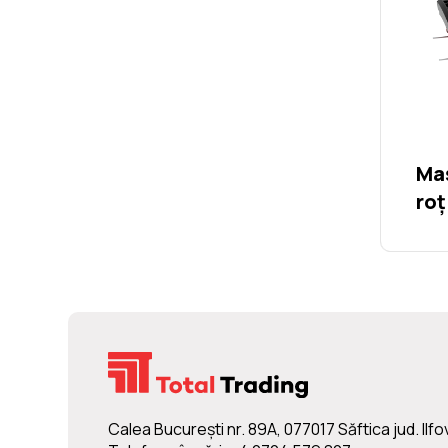
Maș
roț
Calea Bucureşti nr. 89A, 077017 Săftica jud. Ilfo