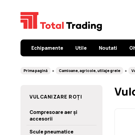
Echipamente
Utile
Noutati
Gh
Prima pagină
Camioane, agricole, utilaje grele
V
Vul
VULCANIZARE ROȚI
Compresoare aer și
accesorii
Scule pneumatice