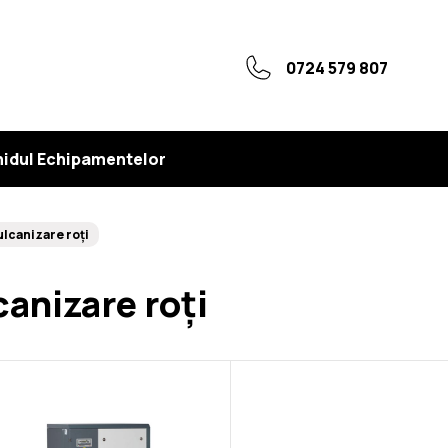
0724 579 807
idul Echipamentelor
ulcanizare roți
canizare roți