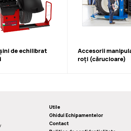
ini de echilibrat
Accesorii manipul
i
roți (cărucioare)
Utile
Ghidul Echipamentelor
Contact
v