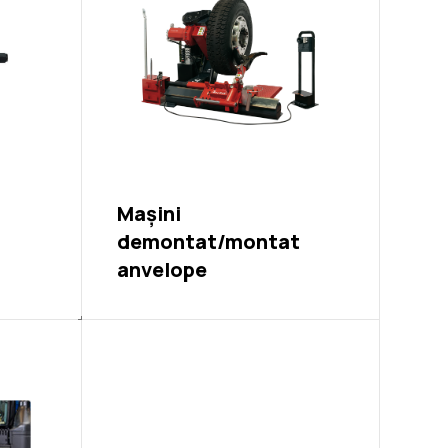
Mașini
demontat/montat
anvelope
Mașini de echilibrat roți
Accesorii