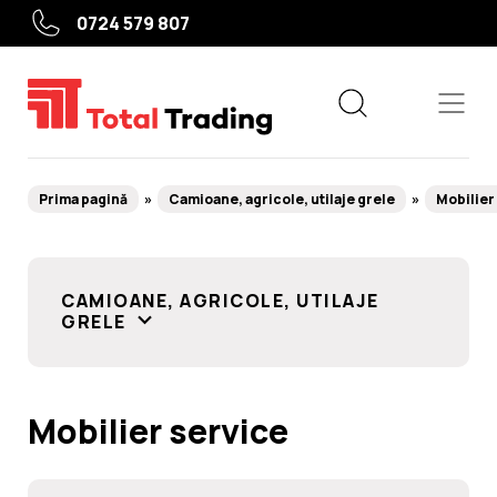
0724 579 807
Prima pagină
Camioane, agricole, utilaje grele
Mobilier
Echipamente
CAMIOANE, AGRICOLE, UTILAJE
GRELE
Service roți
Service auto
Camioane, agricole, utilaje grele
Mobilier service
Utile