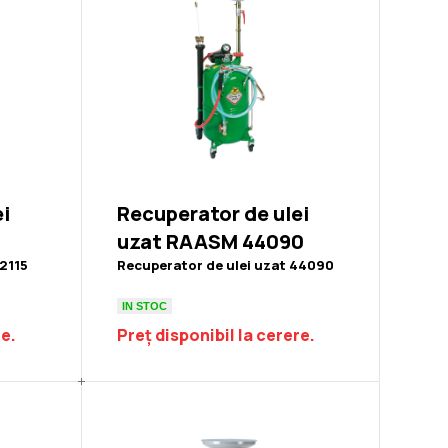
ei
Recuperator de ulei
uzat RAASM 44090
42115
Recuperator de ulei uzat 44090
IN STOC
re.
Preț disponibil la cerere.
Recuperator de ulei uzat RAASM 44091
Recupera