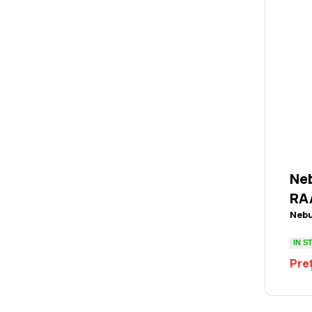
Ne
RA
Nebu
IN S
Preț