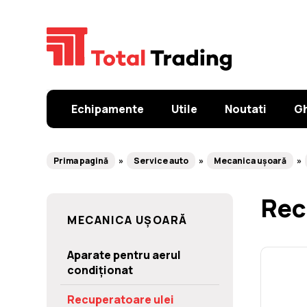
Echipamente
Utile
Noutati
Gh
Prima pagină
Service auto
Mecanica ușoară
Rec
MECANICA UȘOARĂ
Aparate pentru aerul
condiționat
Recuperatoare ulei