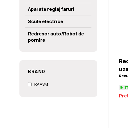
Aparate reglaj faruri
Scule electrice
Redresor auto/Robot de
pornire
Rec
uz
BRAND
Recu
RAASM
IN S
Preț