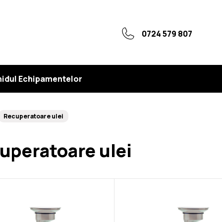
0724 579 807
idul Echipamentelor
Recuperatoare ulei
uperatoare ulei