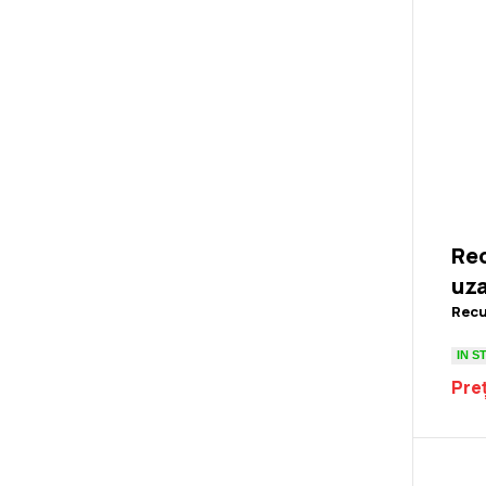
Rec
uz
Recu
IN S
Preț