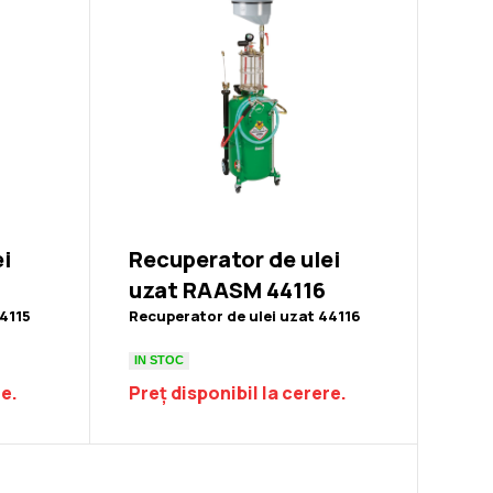
ei
Recuperator de ulei
uzat RAASM 44116
44115
Recuperator de ulei uzat 44116
IN STOC
re.
Preț disponibil la cerere.
Nebulizator pneumatic RAASM 22024