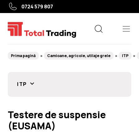
0724 579 807
Prima pagină
Camioane, agricole, utilaje grele
ITP
Echipamente
ITP
Service roți
Service auto
Testere de suspensie
Camioane, agricole, utilaje grele
(EUSAMA)
Utile