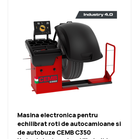
Microprocesor
Noutati
DA
Ghidul Echipamentelor
Programe
Contact
SPLIT, ALU, ALUS
Sistem de protectie a rotii
DA
Tip SONAR
EMS, LA
Masina electronica pentru
Laser
echilibrat roti de autocamioane si
DA
de autobuze CEMB C350