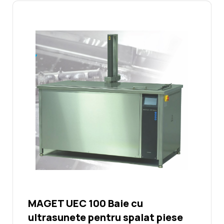
80 Kg
Noutati
Putere Incalzire
Ghidul Echipamentelor
4000 W
Contact
Alimentare
380 V
MAGET UEC 100 Baie cu
ultrasunete pentru spalat piese