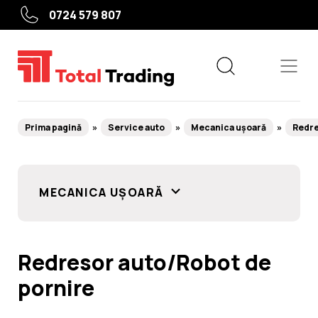
0724 579 807
Prima pagină
Service auto
Mecanica ușoară
Redre
Echipamente
MECANICA UȘOARĂ
Service roți
Service auto
Redresor auto/Robot de
Camioane, agricole, utilaje grele
pornire
Utile