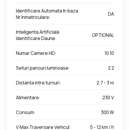
Identificare Automata In baza
DA
Nr Inmatriculare:
Inteligenta Artificiala
OPTIONAL
Identificare Daune:
Numar Camere HD:
10 10
Seturi panouri luminoase:
2 2
Distanta intre turnuri:
2.7 - 3 m
Alimentare:
230 V
Consum:
300 W
V Max Traversare Vehicul:
5 - 12 km / h